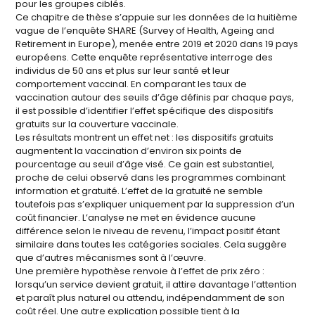
pour les groupes ciblés.
Ce chapitre de thèse s’appuie sur les données de la huitième
vague de l’enquête SHARE (Survey of Health, Ageing and
Retirement in Europe), menée entre 2019 et 2020 dans 19 pays
européens. Cette enquête représentative interroge des
individus de 50 ans et plus sur leur santé et leur
comportement vaccinal. En comparant les taux de
vaccination autour des seuils d’âge définis par chaque pays,
il est possible d’identifier l’effet spécifique des dispositifs
gratuits sur la couverture vaccinale.
Les résultats montrent un effet net : les dispositifs gratuits
augmentent la vaccination d’environ six points de
pourcentage au seuil d’âge visé. Ce gain est substantiel,
proche de celui observé dans les programmes combinant
information et gratuité. L’effet de la gratuité ne semble
toutefois pas s’expliquer uniquement par la suppression d’un
coût financier. L’analyse ne met en évidence aucune
différence selon le niveau de revenu, l’impact positif étant
similaire dans toutes les catégories sociales. Cela suggère
que d’autres mécanismes sont à l’œuvre.
Une première hypothèse renvoie à l’effet de prix zéro :
lorsqu’un service devient gratuit, il attire davantage l’attention
et paraît plus naturel ou attendu, indépendamment de son
coût réel. Une autre explication possible tient à la