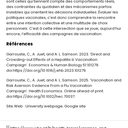
sont celles qui tiennent compte des comportements réels,
des contraintes du quotidien et des mécanismes parfois
invisibles qui orientent les décisions individuelles. Évaluer les
politiques vaccinales, c’est donc comprendre la rencontre
entre une intention collective et une multitude de choix
personnels. C’est à cette intersection que se joue, aujourd’hui
encore, l’efficacité des campagnes de vaccination.
Références
Garrouste, C., A. Juet, and A. L. Samson. 2023. ‘Direct and
Crowding-out Effects of a Hepatitis b Vaccination
Campaign’.
Economics & Human Biology
51:101279.
doi:https://doi.org/10.1016/j.ehb.2023.101279.
Garrouste, C., A. Juet, and A. L. Samson. 2025. ‘Vaccination and
Risk Aversion: Evidence From a Flu Vaccination
Campaign’.
Health Economics
. Online ahead of print.
doi:https://doi.org/10.1002/hec.70037.
Site Web :
University webpage
;
Google site
[1]