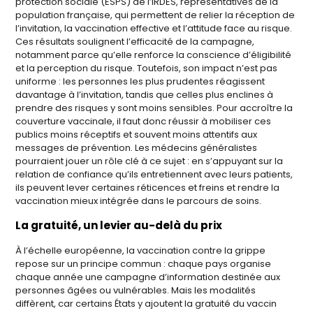
protection sociale (ESPS) de l’IRDES, représentatives de la
population française, qui permettent de relier la réception de
l’invitation, la vaccination effective et l’attitude face au risque.
Ces résultats soulignent l’efficacité de la campagne,
notamment parce qu’elle renforce la conscience d’éligibilité
et la perception du risque. Toutefois, son impact n’est pas
uniforme : les personnes les plus prudentes réagissent
davantage à l’invitation, tandis que celles plus enclines à
prendre des risques y sont moins sensibles. Pour accroître la
couverture vaccinale, il faut donc réussir à mobiliser ces
publics moins réceptifs et souvent moins attentifs aux
messages de prévention. Les médecins généralistes
pourraient jouer un rôle clé à ce sujet : en s’appuyant sur la
relation de confiance qu’ils entretiennent avec leurs patients,
ils peuvent lever certaines réticences et freins et rendre la
vaccination mieux intégrée dans le parcours de soins.
La gratuité, un levier au-delà du prix
À l’échelle européenne, la vaccination contre la grippe
repose sur un principe commun : chaque pays organise
chaque année une campagne d’information destinée aux
personnes âgées ou vulnérables. Mais les modalités
diffèrent, car certains États y ajoutent la gratuité du vaccin