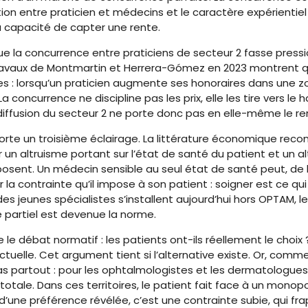
ion entre praticien et médecins et le caractère expérientiel
la capacité de capter une rente.
 que la concurrence entre praticiens de secteur 2 fasse pres
travaux de Montmartin et Herrera-Gómez en 2023 montrent q
: lorsqu’un praticien augmente ses honoraires dans une zon
 La concurrence ne discipline pas les prix, elle les tire vers l
 diffusion du secteur 2 ne porte donc pas en elle-même le 
orte un troisième éclairage. La littérature économique reco
er un altruisme portant sur l’état de santé du patient et un 
mposent. Un médecin sensible au seul état de santé peut, de 
a contrainte qu’il impose à son patient : soigner est ce qu
 des jeunes spécialistes s’installent aujourd’hui hors OPTAM, l
 partiel est devenue la norme.
e le débat normatif : les patients ont-ils réellement le choix
actuelle. Cet argument tient si l’alternative existe. Or, com
e pas partout : pour les ophtalmologistes et les dermatologues,
e totale. Dans ces territoires, le patient fait face à un mon
une préférence révélée, c’est une contrainte subie, qui frap