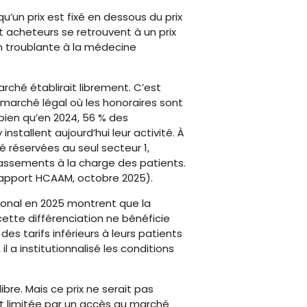
u’un prix est fixé en dessous du prix
t acheteurs se retrouvent à un prix
ion troublante à la médecine
rché établirait librement. C’est
 marché légal où les honoraires sont
 bien qu’en 2024, 56 % des
nstallent aujourd’hui leur activité. À
é réservées au seul secteur 1,
assements à la charge des patients.
 (rapport HCAAM, octobre 2025).
 Bonal en 2025 montrent que la
ette différenciation ne bénéficie
s tarifs inférieurs à leurs patients
a institutionnalisé les conditions
ibre. Mais ce prix ne serait pas
st limitée par un accès au marché