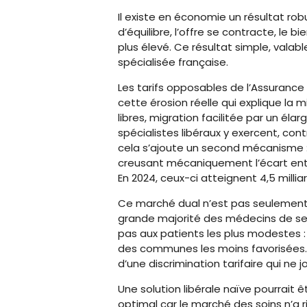
Il existe en économie un résultat rob
d’équilibre, l’offre se contracte, le
plus élevé. Ce résultat simple, valab
spécialisée française.
Les tarifs opposables de l’Assurance
cette érosion réelle qui explique la
libres, migration facilitée par un él
spécialistes libéraux y exercent, cont
cela s’ajoute un second mécanisme : à
creusant mécaniquement l’écart entr
En 2024, ceux-ci atteignent 4,5 milli
Ce marché dual n’est pas seulement in
grande majorité des médecins de sect
pas aux patients les plus modestes :
des communes les moins favorisées. L
d’une discrimination tarifaire qui ne 
Une solution libérale naïve pourrait êt
optimal car le marché des soins n’a 