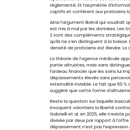
réglementé. Et l’asymétrie d’informat
captifs et confèrent aux praticiens 
Ainsi l’argument libéral qui voudrait
est mis à mal par les données. Les 
2 sont des compléments stratégiques 
qu’ils ne s’en distinguent à la baisse.
densité de praticiens est élevée. La
La théorie de l’agence médicale app
partie altruistes, mais sans distingu
fardeau financier que les soins lui i
dépassements élevés sans percevoir l
externalité invisible. Le fait que 60 %
suggère que cette forme d’altruisme
Reste la question sur laquelle bascul
invoquent volontiers la liberté contr
Gabrielli et al. en 2025, elle n’exist
divisée par deux par rapport à l’offr
dépassement n’est pas l’expression d’