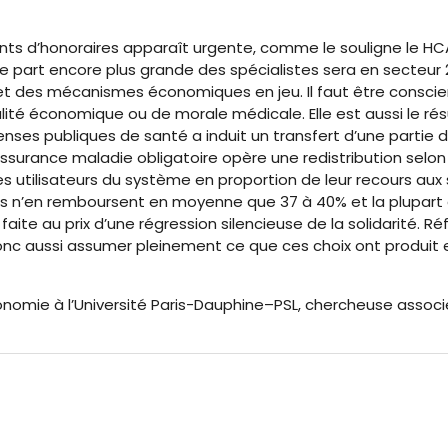
ts d’honoraires apparaît urgente, comme le souligne le HCAA
e part encore plus grande des spécialistes sera en secteur 2
et des mécanismes économiques en jeu. Il faut être conscie
talité économique ou de morale médicale. Elle est aussi le ré
épenses publiques de santé a induit un transfert d’une parti
surance maladie obligatoire opère une redistribution selon l
utilisateurs du système en proportion de leur recours aux s
 n’en remboursent en moyenne que 37 à 40% et la plupart d
ite au prix d’une régression silencieuse de la solidarité. Réf
c aussi assumer pleinement ce que ces choix ont produit et
nomie à l’Université Paris-Dauphine–PSL, chercheuse associé