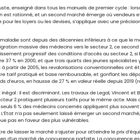
uste, enseigné dans tous les manuels de premier cycle : lorsq
 bien est rationné, et un second marché émerge où vendeurs e
le pour les loyers ou les devises, s’applique avec une précis
 maladie sont depuis des décennies inférieurs à ce que le ma
 migration massive des médecins vers le secteur 2, ce second
argissement progressif des conditions d’accès au secteur 2, si
re 37 % en 2000, et que trois quarts des jeunes spécialistes y i
 partir de 2005, les revalorisations conventionnelles ont ét
e tarif pratiqué et base remboursable, et gonflant les dép
ards d’euros, en hausse de 27 % en valeur réelle depuis 2019
égal : il est discriminant. Les travaux de Legal, Vincent et
eur 2 pratiquent plusieurs tarifs pour le même acte. Mais c
 seuls 6 % des médecins concernés appliquent plus souvent de
’État n’a pas seulement laissé émerger un second marché, il 
joue pas en faveur des plus vulnérables.
re de laisser le marché s’ajuster pour atteindre le prix d’équil
rien d’un marché de concurrence parfaite. La concurrence e