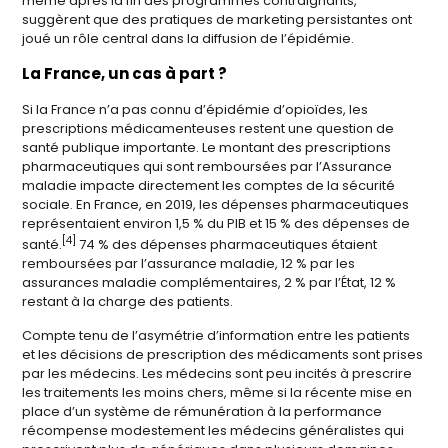
même après la fin des programmes contraignants,
suggèrent que des pratiques de marketing persistantes ont
joué un rôle central dans la diffusion de l’épidémie.
La France, un cas à part ?
Si la France n’a pas connu d’épidémie d’opioïdes, les
prescriptions médicamenteuses restent une question de
santé publique importante. Le montant des prescriptions
pharmaceutiques qui sont remboursées par l’Assurance
maladie impacte directement les comptes de la sécurité
sociale. En France, en 2019, les dépenses pharmaceutiques
représentaient environ 1,5 % du PIB et 15 % des dépenses de
[4]
santé.
74 % des dépenses pharmaceutiques étaient
remboursées par l’assurance maladie, 12 % par les
assurances maladie complémentaires, 2 % par l’État, 12 %
restant à la charge des patients.
Compte tenu de l’asymétrie d’information entre les patients
et les décisions de prescription des médicaments sont prises
par les médecins. Les médecins sont peu incités à prescrire
les traitements les moins chers, même si la récente mise en
place d’un système de rémunération à la performance
récompense modestement les médecins généralistes qui