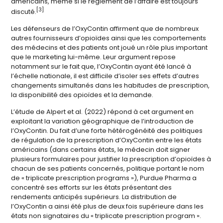
américains, même si le règlement de l’affaire est toujours
[3]
discuté.
Les défenseurs de l’OxyContin affirment que de nombreux
autres fournisseurs d’opioïdes ainsi que les comportements
des médecins et des patients ont joué un rôle plus important
que le marketing lui-même. Leur argument repose
notamment sur le fait que, l’OxyContin ayant été lancé à
l’échelle nationale, il est difficile d’isoler ses effets d’autres
changements simultanés dans les habitudes de prescription,
la disponibilité des opioïdes et la demande.
L’étude de Alpert et al. (2022) répond à cet argument en
exploitant la variation géographique de l’introduction de
l’OxyContin. Du fait d’une forte hétérogénéité des politiques
de régulation de la prescription d’OxyContin entre les états
américains (dans certains états, le médecin doit signer
plusieurs formulaires pour justifier la prescription d’opioïdes à
chacun de ses patients concernés, politique portant le nom
de « triplicate prescription programs »), Purdue Pharma a
concentré ses efforts sur les états présentant des
rendements anticipés supérieurs. La distribution de
l’OxyContin a ainsi été plus de deux fois supérieure dans les
états non signataires du « triplicate prescription program ».