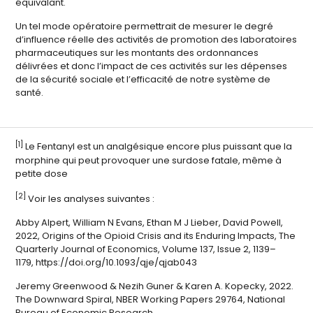
équivalant.
Un tel mode opératoire permettrait de mesurer le degré
d’influence réelle des activités de promotion des laboratoires
pharmaceutiques sur les montants des ordonnances
délivrées et donc l’impact de ces activités sur les dépenses
de la sécurité sociale et l’efficacité de notre système de
santé.
[1]
Le Fentanyl est un analgésique encore plus puissant que la
morphine qui peut provoquer une surdose fatale, même à
petite dose
[2]
Voir les analyses suivantes :
Abby Alpert, William N Evans, Ethan M J Lieber, David Powell,
2022, Origins of the Opioid Crisis and its Enduring Impacts,
The
Quarterly Journal of Economics
, Volume 137, Issue 2, 1139–
1179,
https://doi.org/10.1093/qje/qjab043
Jeremy Greenwood & Nezih Guner & Karen A. Kopecky, 2022.
The Downward Spiral, NBER Working Papers 29764, National
Bureau of Economic Research,