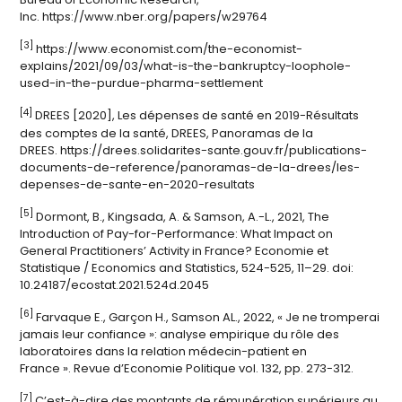
Inc.
https://www.nber.org/papers/w29764
[3]
https://www.economist.com/the-economist-
explains/2021/09/03/what-is-the-bankruptcy-loophole-
used-in-the-purdue-pharma-settlement
[4]
DREES [2020],
Les dépenses de santé en 2019-Résultats
des comptes de la santé
, DREES,
Panoramas de la
DREES
.
https://drees.solidarites-sante.gouv.fr/publications-
documents-de-reference/panoramas-de-la-drees/les-
depenses-de-sante-en-2020-resultats
[5]
Dormont, B., Kingsada, A. & Samson, A.-L., 2021, The
Introduction of Pay-for-Performance: What Impact on
General Practitioners’ Activity in France?
Economie et
Statistique / Economics and Statistics
, 524-525, 11–29. doi:
10.24187/ecostat.2021.524d.2045
[6]
Farvaque E., Garçon H., Samson AL., 2022, « Je ne tromperai
jamais leur confiance »: analyse empirique du rôle des
laboratoires dans la relation médecin-patient en
France ».
Revue d’Economie Politique
vol. 132, pp. 273-312.
[7]
C’est-à-dire des montants de rémunération supérieurs au