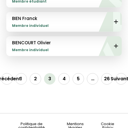
Membre étudiant
BIEN Franck
Membre individuel
BIENCOURT Olivier
Membre individuel
Précédent
1
2
3
4
5
…
26
Suivant
Politique de
Mentions
Cookie
confidentialité
légales
Policy