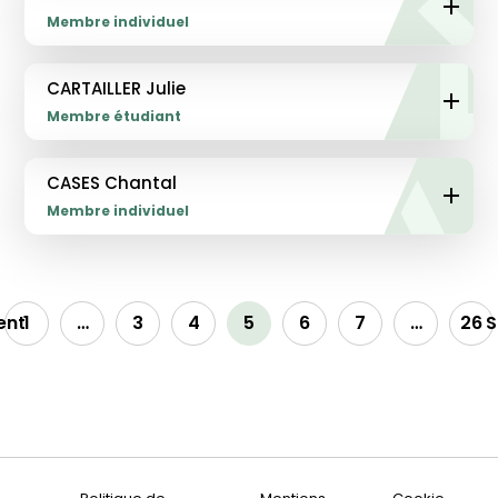
Membre individuel
CARTAILLER Julie
Membre étudiant
CASES Chantal
Membre individuel
ent
1
…
3
4
5
6
7
…
26
S